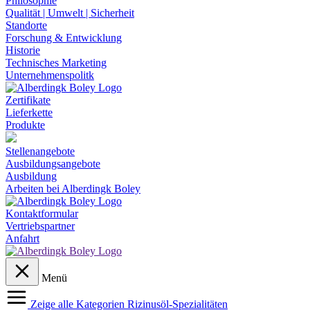
Philosophie
Qualität | Umwelt | Sicherheit
Standorte
Forschung & Entwicklung
Historie
Technisches Marketing
Unternehmenspolitk
Zertifikate
Lieferkette
Produkte
Stellenangebote
Ausbildungsangebote
Ausbildung
Arbeiten bei Alberdingk Boley
Kontaktformular
Vertriebspartner
Anfahrt
Menü
Zeige alle Kategorien
Rizinusöl-Spezialitäten