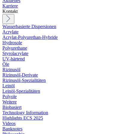
Aktuelles
Karriere
Kontakt
Wasserbasierte Dispersionen
Acrylate
Acrylat-Polyurethan-Hybride
Hydrosole
Polyurethane
Styrolacrylate
UV-härtend
Öle
Rizinusöl
Rizinusöl-Derivate
Rizinusöl-Spezialitäten
Leinöl
Leinöl-Spezialitäten
Polyole
Weitere
Biobasiert
Technology Information
Highlights ECS 2025
Videos
Banknotes