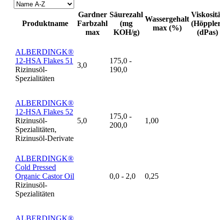
Gardner
Säurezahl
Viskosit
Wassergehalt
Produktname
Farbzahl
(mg
(Höppler
max (%)
max
KOH/g)
(dPas)
ALBERDINGK®
12-HSA Flakes 51
175,0 -
3,0
Rizinusöl-
190,0
Spezialitäten
ALBERDINGK®
12-HSA Flakes 52
175,0 -
Rizinusöl-
5,0
1,00
200,0
Spezialitäten,
Rizinusöl-Derivate
ALBERDINGK®
Cold Pressed
Organic Castor Oil
0,0 - 2,0
0,25
Rizinusöl-
Spezialitäten
ALBERDINGK®