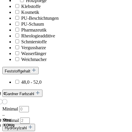
Holzpflege
Klebstoffe
Kosmetik
PU-Beschichtungen
PU-Schaum
Pharmazeutik
Rheologieadditive
Schmierstoffe
Vergussharze
Wasserfänger
Weichmacher
Feststoffgehalt
48,0 - 52,0
Gardner Farbzahl
Minimal
–
Maximal
Hydroxylzahl