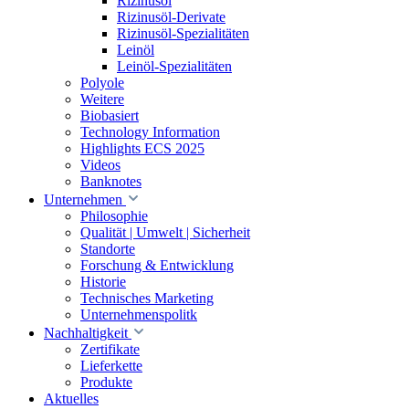
Rizinusöl
Rizinusöl-Derivate
Rizinusöl-Spezialitäten
Leinöl
Leinöl-Spezialitäten
Polyole
Weitere
Biobasiert
Technology Information
Highlights ECS 2025
Videos
Banknotes
Unternehmen
Philosophie
Qualität | Umwelt | Sicherheit
Standorte
Forschung & Entwicklung
Historie
Technisches Marketing
Unternehmenspolitk
Nachhaltigkeit
Zertifikate
Lieferkette
Produkte
Aktuelles