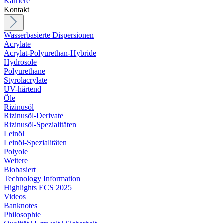
Karriere
Kontakt
Wasserbasierte Dispersionen
Acrylate
Acrylat-Polyurethan-Hybride
Hydrosole
Polyurethane
Styrolacrylate
UV-härtend
Öle
Rizinusöl
Rizinusöl-Derivate
Rizinusöl-Spezialitäten
Leinöl
Leinöl-Spezialitäten
Polyole
Weitere
Biobasiert
Technology Information
Highlights ECS 2025
Videos
Banknotes
Philosophie