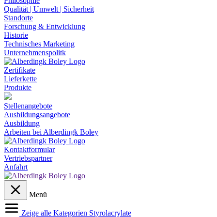
Philosophie
Qualität | Umwelt | Sicherheit
Standorte
Forschung & Entwicklung
Historie
Technisches Marketing
Unternehmenspolitk
Zertifikate
Lieferkette
Produkte
Stellenangebote
Ausbildungsangebote
Ausbildung
Arbeiten bei Alberdingk Boley
Kontaktformular
Vertriebspartner
Anfahrt
Menü
Zeige alle Kategorien
Styrolacrylate