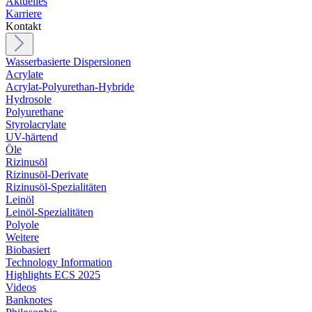
Aktuelles
Karriere
Kontakt
Wasserbasierte Dispersionen
Acrylate
Acrylat-Polyurethan-Hybride
Hydrosole
Polyurethane
Styrolacrylate
UV-härtend
Öle
Rizinusöl
Rizinusöl-Derivate
Rizinusöl-Spezialitäten
Leinöl
Leinöl-Spezialitäten
Polyole
Weitere
Biobasiert
Technology Information
Highlights ECS 2025
Videos
Banknotes