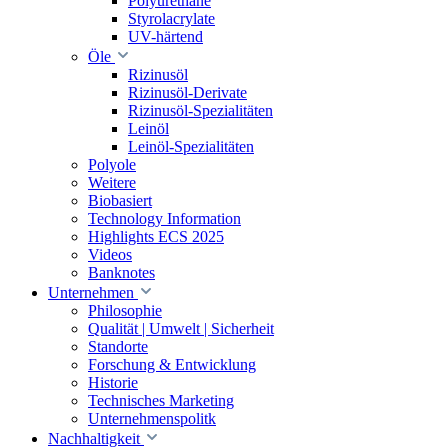
Polyurethane
Styrolacrylate
UV-härtend
Öle
Rizinusöl
Rizinusöl-Derivate
Rizinusöl-Spezialitäten
Leinöl
Leinöl-Spezialitäten
Polyole
Weitere
Biobasiert
Technology Information
Highlights ECS 2025
Videos
Banknotes
Unternehmen
Philosophie
Qualität | Umwelt | Sicherheit
Standorte
Forschung & Entwicklung
Historie
Technisches Marketing
Unternehmenspolitk
Nachhaltigkeit