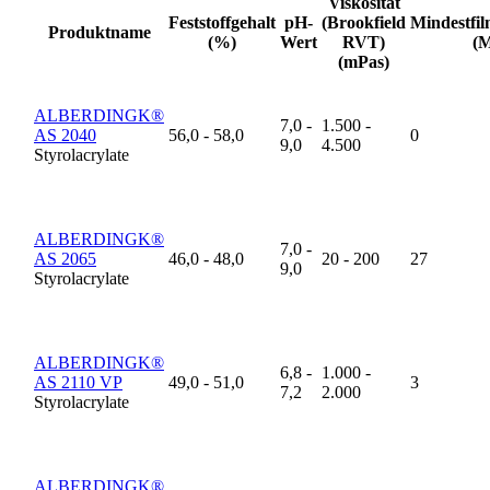
Viskosität
Feststoffgehalt
pH-
(Brookfield
Mindestfi
Produktname
(%)
Wert
RVT)
(M
(mPas)
ALBERDINGK®
7,0 -
1.500 -
AS 2040
56,0 - 58,0
0
9,0
4.500
Styrolacrylate
ALBERDINGK®
7,0 -
AS 2065
46,0 - 48,0
20 - 200
27
9,0
Styrolacrylate
ALBERDINGK®
6,8 -
1.000 -
AS 2110 VP
49,0 - 51,0
3
7,2
2.000
Styrolacrylate
ALBERDINGK®