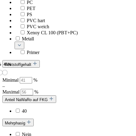
PC
PET
PS
PVC hart
PVC weich
Xenoy CL 100 (PBT+PC)
Metall
Primer
Feststoffgehalt
Minimal
%
–
Maximal
%
Anteil NaWaRo auf FKG
40
Mehrphasig
Nein