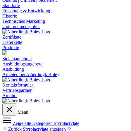
Qualität | Umwelt | Sicherheit
Standorte
Forschung & Entwicklung
Historie
Technisches Marketing
Unternehmenspolitk
Zertifikate
Lieferkette
Produkte
Stellenangebote
Ausbildungsangebote
Ausbildung
Arbeiten bei Alberdingk Boley
Kontaktformular
Vertriebspartner
Anfahrt
Menü
Zeige alle Kategorien
Styrolacrylate
Zurück
Styrolacrylate anzeigen