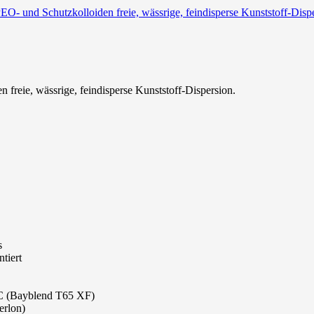
- und Schutzkolloiden freie, wässrige, feindisperse Kunststoff-Dis
reie, wässrige, feindisperse Kunststoff-Dispersion.
s
tiert
C (Bayblend T65 XF)
erlon)