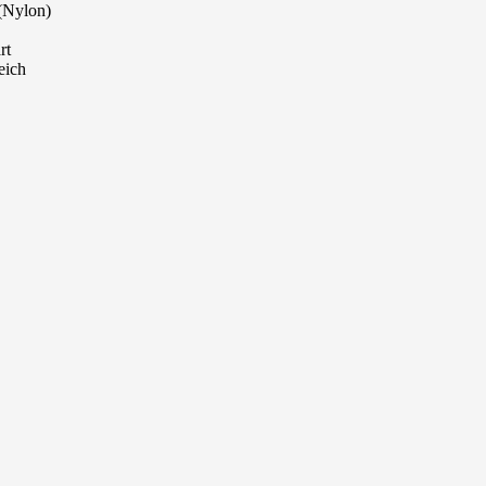
 (Nylon)
rt
eich