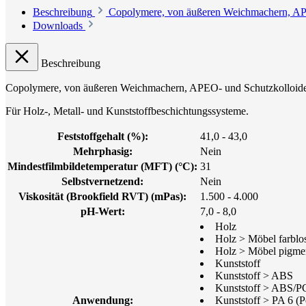
Beschreibung
Copolymere, von äußeren Weichmachern, APEO
Downloads
Beschreibung
Copolymere, von äußeren Weichmachern, APEO- und Schutzkolloiden f
Für Holz-, Metall- und Kunststoffbeschichtungssysteme.
Feststoffgehalt (%):
41,0 - 43,0
Mehrphasig:
Nein
Mindestfilmbildetemperatur (MFT) (°C):
31
Selbstvernetzend:
Nein
Viskosität (Brookfield RVT) (mPas):
1.500 - 4.000
pH-Wert:
7,0 - 8,0
Holz
Holz > Möbel farblo
Holz > Möbel pigmen
Kunststoff
Kunststoff > ABS
Kunststoff > ABS/P
Anwendung:
Kunststoff > PA 6 (P