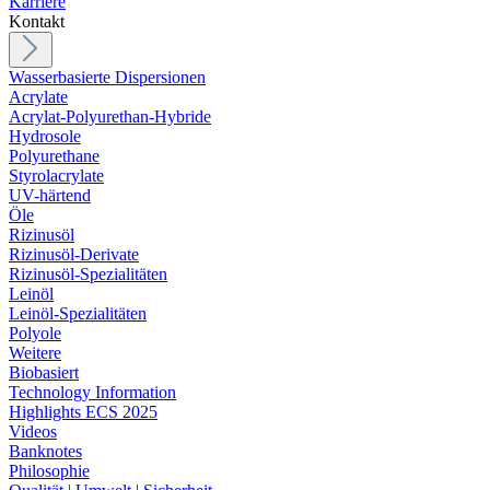
Karriere
Kontakt
Wasserbasierte Dispersionen
Acrylate
Acrylat-Polyurethan-Hybride
Hydrosole
Polyurethane
Styrolacrylate
UV-härtend
Öle
Rizinusöl
Rizinusöl-Derivate
Rizinusöl-Spezialitäten
Leinöl
Leinöl-Spezialitäten
Polyole
Weitere
Biobasiert
Technology Information
Highlights ECS 2025
Videos
Banknotes
Philosophie