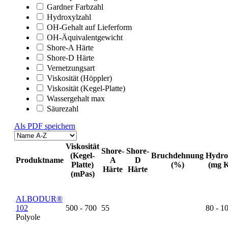
Gardner Farbzahl
Hydroxylzahl
OH-Gehalt auf Lieferform
OH-Äquivalentgewicht
Shore-A Härte
Shore-D Härte
Vernetzungsart
Viskosität (Höppler)
Viskosität (Kegel-Platte)
Wassergehalt max
Säurezahl
Als PDF speichern
Viskosität
Shore-
Shore-
(Kegel-
Bruchdehnung
Hydro
Produktname
A
D
Platte)
(%)
(mg 
Härte
Härte
(mPas)
ALBODUR®
102
500 - 700
55
80 - 1
Polyole