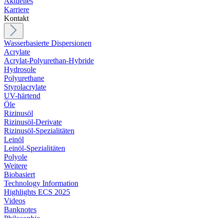
Aktuelles
Karriere
Kontakt
Wasserbasierte Dispersionen
Acrylate
Acrylat-Polyurethan-Hybride
Hydrosole
Polyurethane
Styrolacrylate
UV-härtend
Öle
Rizinusöl
Rizinusöl-Derivate
Rizinusöl-Spezialitäten
Leinöl
Leinöl-Spezialitäten
Polyole
Weitere
Biobasiert
Technology Information
Highlights ECS 2025
Videos
Banknotes