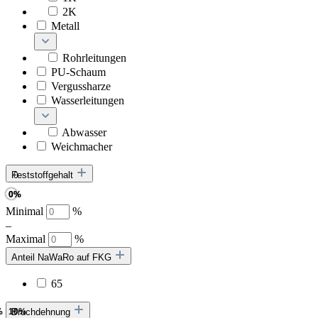
2K
Metall
Rohrleitungen
PU-Schaum
Vergussharze
Wasserleitungen
Abwasser
Weichmacher
Feststoffgehalt
Minimal
%
–
Maximal
%
Anteil NaWaRo auf FKG
65
Bruchdehnung