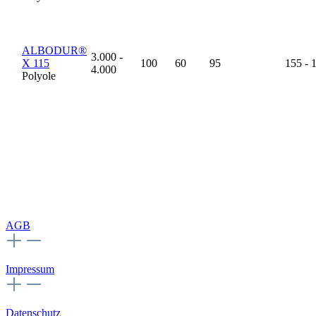
ALBODUR®
3.000 -
X 115
100
60
95
155 - 
4.000
Polyole
AGB
Impressum
Datenschutz