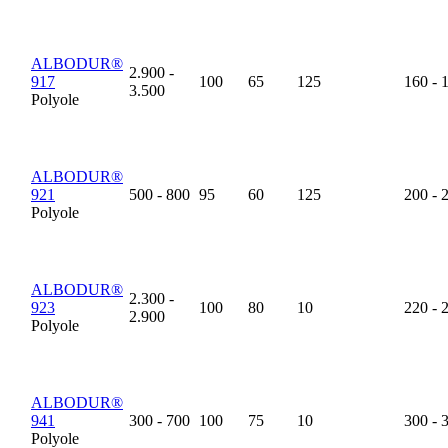
ALBODUR®
2.900 -
917
100
65
125
160 - 
3.500
Polyole
ALBODUR®
921
500 - 800
95
60
125
200 - 
Polyole
ALBODUR®
2.300 -
923
100
80
10
220 - 
2.900
Polyole
ALBODUR®
941
300 - 700
100
75
10
300 - 
Polyole