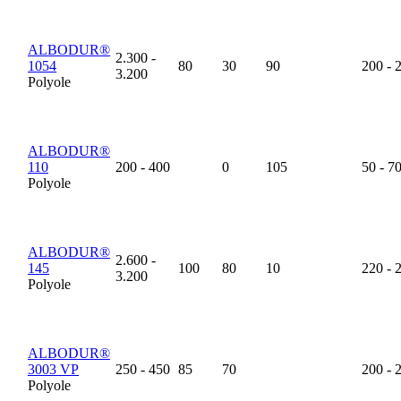
ALBODUR®
2.300 -
1054
80
30
90
200 - 
3.200
Polyole
ALBODUR®
110
200 - 400
0
105
50 - 7
Polyole
ALBODUR®
2.600 -
145
100
80
10
220 - 
3.200
Polyole
ALBODUR®
3003 VP
250 - 450
85
70
200 - 
Polyole