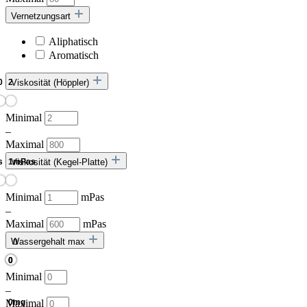
Vernetzungsart
Aliphatisch
Aromatisch
Viskosität (Höppler)
Minimal
–
Maximal
Viskosität (Kegel-Platte)
Minimal
mPas
–
Maximal
mPas
Wassergehalt max
Minimal
–
Maximal