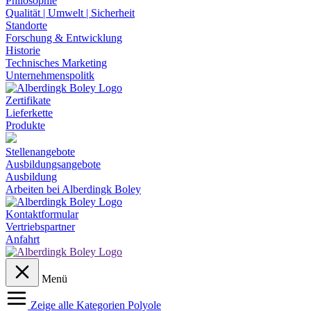
Philosophie
Qualität | Umwelt | Sicherheit
Standorte
Forschung & Entwicklung
Historie
Technisches Marketing
Unternehmenspolitk
Zertifikate
Lieferkette
Produkte
Stellenangebote
Ausbildungsangebote
Ausbildung
Arbeiten bei Alberdingk Boley
Kontaktformular
Vertriebspartner
Anfahrt
Menü
Zeige alle Kategorien
Polyole