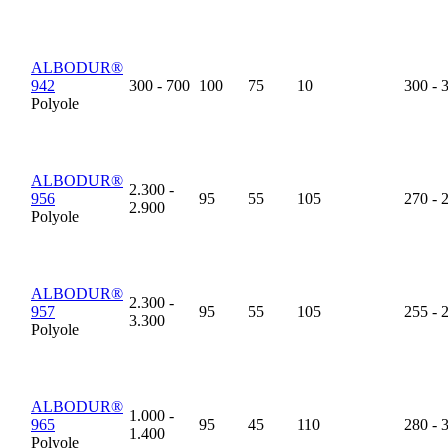
ALBODUR®
942
300 - 700
100
75
10
300 - 
Polyole
ALBODUR®
2.300 -
956
95
55
105
270 - 
2.900
Polyole
ALBODUR®
2.300 -
957
95
55
105
255 - 
3.300
Polyole
ALBODUR®
1.000 -
965
95
45
110
280 - 
1.400
Polyole