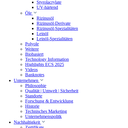
Styrolacrylate
UV-härtend
Öle
Rizinusöl
Rizinusöl-Derivate
Rizinusöl-Spezialitäten
Leinöl
Leinöl-Spezialitäten
Polyole
Weitere
Biobasiert
Technology Information
Highlights ECS 2025
Videos
Banknotes
Unternehmen
Philosophie
Qualität | Umwelt | Sicherheit
Standorte
Forschung & Entwicklung
Historie
Technisches Marketing
Unternehmenspolitk
Nachhaltigkeit
Zertifikate