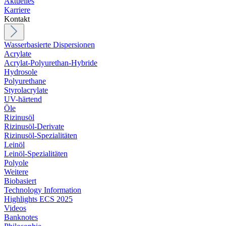
Aktuelles
Karriere
Kontakt
Wasserbasierte Dispersionen
Acrylate
Acrylat-Polyurethan-Hybride
Hydrosole
Polyurethane
Styrolacrylate
UV-härtend
Öle
Rizinusöl
Rizinusöl-Derivate
Rizinusöl-Spezialitäten
Leinöl
Leinöl-Spezialitäten
Polyole
Weitere
Biobasiert
Technology Information
Highlights ECS 2025
Videos
Banknotes