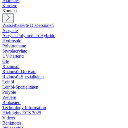
Aktuelles
Karriere
Kontakt
Wasserbasierte Dispersionen
Acrylate
Acrylat-Polyurethan-Hybride
Hydrosole
Polyurethane
Styrolacrylate
UV-härtend
Öle
Rizinusöl
Rizinusöl-Derivate
Rizinusöl-Spezialitäten
Leinöl
Leinöl-Spezialitäten
Polyole
Weitere
Biobasiert
Technology Information
Highlights ECS 2025
Videos
Banknotes