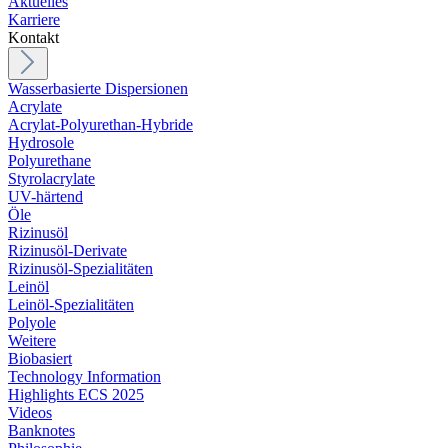
Aktuelles
Karriere
Kontakt
Wasserbasierte Dispersionen
Acrylate
Acrylat-Polyurethan-Hybride
Hydrosole
Polyurethane
Styrolacrylate
UV-härtend
Öle
Rizinusöl
Rizinusöl-Derivate
Rizinusöl-Spezialitäten
Leinöl
Leinöl-Spezialitäten
Polyole
Weitere
Biobasiert
Technology Information
Highlights ECS 2025
Videos
Banknotes