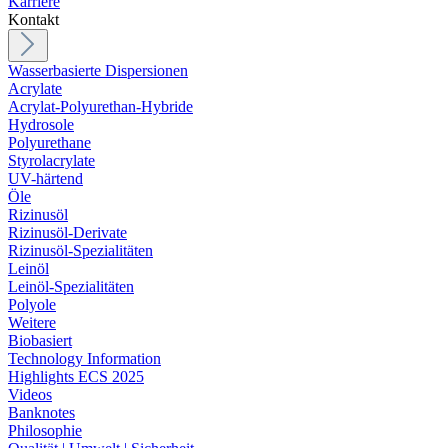
Karriere
Kontakt
Wasserbasierte Dispersionen
Acrylate
Acrylat-Polyurethan-Hybride
Hydrosole
Polyurethane
Styrolacrylate
UV-härtend
Öle
Rizinusöl
Rizinusöl-Derivate
Rizinusöl-Spezialitäten
Leinöl
Leinöl-Spezialitäten
Polyole
Weitere
Biobasiert
Technology Information
Highlights ECS 2025
Videos
Banknotes
Philosophie