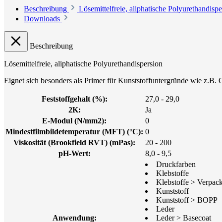
Beschreibung
Lösemittelfreie, aliphatische Polyurethandis
Downloads
Beschreibung
Lösemittelfreie, aliphatische Polyurethandispersion
Eignet sich besonders als Primer für Kunststoffuntergründe wie z.B. 
Feststoffgehalt (%):
27,0 - 29,0
2K:
Ja
E-Modul (N/mm2):
0
Mindestfilmbildetemperatur (MFT) (°C):
0
Viskosität (Brookfield RVT) (mPas):
20 - 200
pH-Wert:
8,0 - 9,5
Druckfarben
Klebstoffe
Klebstoffe > Verpac
Kunststoff
Kunststoff > BOPP
Leder
Anwendung:
Leder > Basecoat