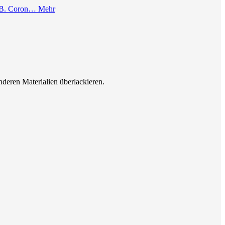
 z.B. Coron…
Mehr
nderen Materialien überlackieren.