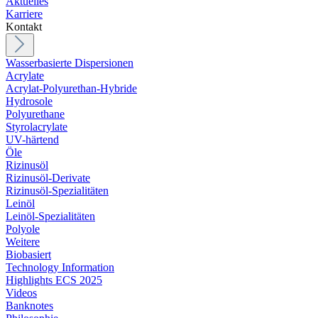
Aktuelles
Karriere
Kontakt
Wasserbasierte Dispersionen
Acrylate
Acrylat-Polyurethan-Hybride
Hydrosole
Polyurethane
Styrolacrylate
UV-härtend
Öle
Rizinusöl
Rizinusöl-Derivate
Rizinusöl-Spezialitäten
Leinöl
Leinöl-Spezialitäten
Polyole
Weitere
Biobasiert
Technology Information
Highlights ECS 2025
Videos
Banknotes