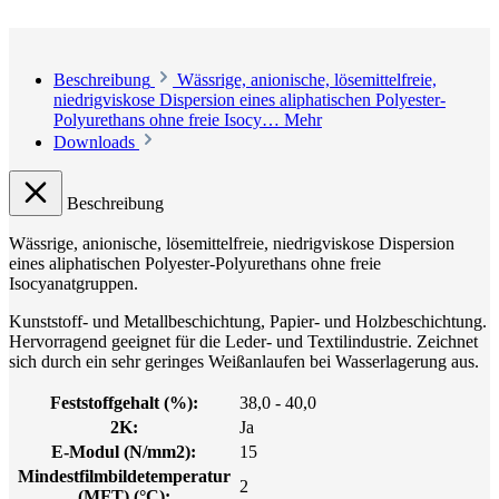
Beschreibung
Wässrige, anionische, lösemittelfreie,
niedrigviskose Dispersion eines aliphatischen Polyester-
Polyurethans ohne freie Isocy…
Mehr
Downloads
Beschreibung
Wässrige, anionische, lösemittelfreie, niedrigviskose Dispersion
eines aliphatischen Polyester-Polyurethans ohne freie
Isocyanatgruppen.
Kunststoff- und Metallbeschichtung, Papier- und Holzbeschichtung.
Hervorragend geeignet für die Leder- und Textilindustrie. Zeichnet
sich durch ein sehr geringes Weißanlaufen bei Wasserlagerung aus.
Feststoffgehalt (%):
38,0 - 40,0
2K:
Ja
E-Modul (N/mm2):
15
Mindestfilmbildetemperatur
2
(MFT) (°C):