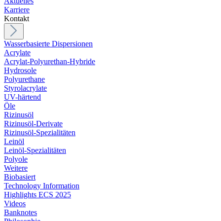
Aktuelles
Karriere
Kontakt
Wasserbasierte Dispersionen
Acrylate
Acrylat-Polyurethan-Hybride
Hydrosole
Polyurethane
Styrolacrylate
UV-härtend
Öle
Rizinusöl
Rizinusöl-Derivate
Rizinusöl-Spezialitäten
Leinöl
Leinöl-Spezialitäten
Polyole
Weitere
Biobasiert
Technology Information
Highlights ECS 2025
Videos
Banknotes